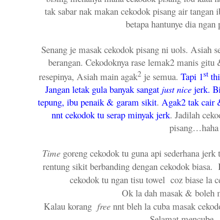
tak sabar nak makan cekodok pisang air tangan 
betapa hantunye dia ngan
Senang je masak cekodok pisang ni uols. Asiah s
berangan. Cekodoknya rase lemak2 manis gitu &
2
st
resepinya, Asiah main agak
je semua.
Tapi 1
thi
Jangan letak gula banyak sangat
just nice
jerk. B
tepung, ibu penaik &
garam sikit
.
Agak2 tak cair &
nnt cekodok tu serap
minyak jerk
. Jadilah cek
pisang…haha
Time
goreng cekodok tu guna api sederhana jerk
rentung sikit berbanding dengan cekodok biasa. B
cekodok tu ngan tisu towel coz biase la 
Ok la dah masak & boleh 
Kalau korang
free
nnt bleh la cuba masak cekodo
Selamat mencube