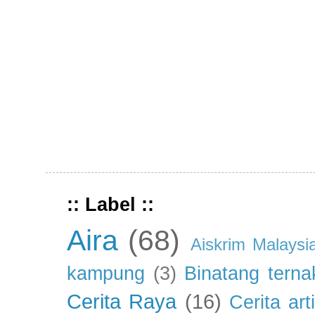
:: Label ::
Aira
(68)
Aiskrim Malaysi
kampung
(3)
Binatang terna
Cerita Raya
(16)
Cerita art