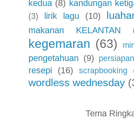
kedua
(8)
kandungan ketig
luaha
lirik lagu
(10)
(3)
makanan KELANTAN
kegemaran
(63)
mi
pengetahuan
(9)
persiapan
resepi
(16)
scrapbooking
wordless wednesday
(
Tema Ringka