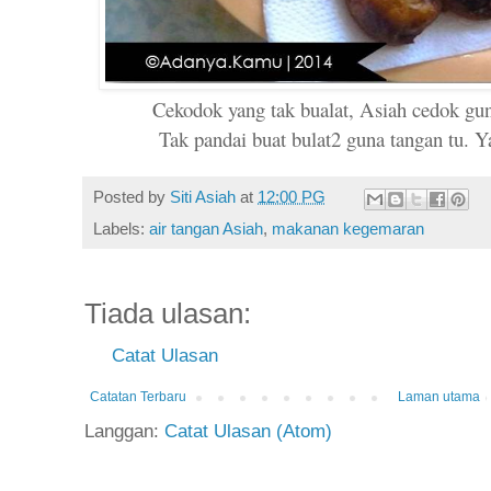
Cekodok yang tak bualat, Asiah cedok gu
Tak pandai buat bulat2 guna tangan tu. Y
Posted by
Siti Asiah
at
12:00 PG
Labels:
air tangan Asiah
,
makanan kegemaran
Tiada ulasan:
Catat Ulasan
Catatan Terbaru
Laman utama
Langgan:
Catat Ulasan (Atom)