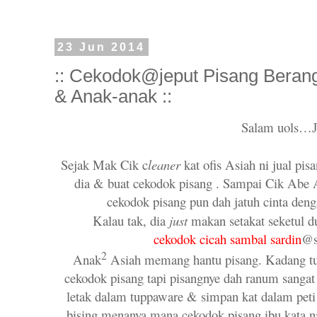
23 Jun 2014
:: Cekodok@jeput Pisang Bera
& Anak-anak ::
Salam uols…
Sejak Mak Cik c
leaner
kat ofis Asiah ni jual pis
dia & buat cekodok pisang . Sampai Cik Abe 
cekodok pisang pun dah jatuh cinta den
Kalau tak, dia
just
makan setakat seketul d
cekodok cicah sambal sardin
@s
2
Anak
Asiah memang hantu pisang. Kadang t
cekodok pisang tapi pisangnye dah ranum sangat
letak dalam tuppaware & simpan kat dalam peti
bising menanya mana cekodok pisang ibu kata