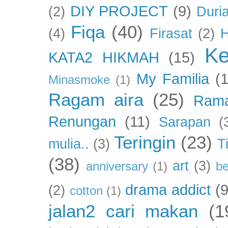
DIY PROJECT
(9)
(2)
Duri
Fiqa
(40)
(4)
Firasat
(2)
H
Ke
KATA2 HIKMAH
(15)
My Familia
(
Minasmoke
(1)
Ragam aira
(25)
Ram
Renungan
(11)
Sarapan
(
Teringin
(23)
mulia..
(3)
T
(38)
art
(3)
anniversary
(1)
be
drama addict
(9
(2)
cotton
(1)
jalan2 cari makan
(1