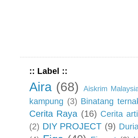
:: Label ::
Aira
(68)
Aiskrim Malaysi
kampung
(3)
Binatang terna
Cerita Raya
(16)
Cerita art
DIY PROJECT
(9)
(2)
Duri