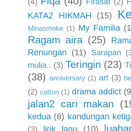
Fiqa
(40)
(4)
Firasat
(2)
H
Ke
KATA2 HIKMAH
(15)
My Familia
(
Minasmoke
(1)
Ragam aira
(25)
Ram
Renungan
(11)
Sarapan
(
Teringin
(23)
mulia..
(3)
T
(38)
art
(3)
anniversary
(1)
be
drama addict
(9
(2)
cotton
(1)
jalan2 cari makan
(1
kedua
(8)
kandungan ketig
luaha
lirik lagu
(10)
(3)